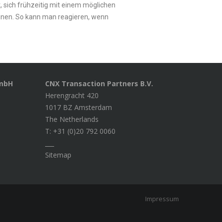
, sich frühzeitig mit einem möglichen
nnen. So kann man reagieren, wenn
GmbH
CNX Transaction Partners B.V.
Herengracht 420
1017 BZ Amsterdam
The Netherlands
T: +31 (0)20 792 0060
___
Sitemap
Impressum