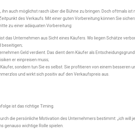
ch, ihn auch möglichst rasch über die Bühne zu bringen. Doch oftmals i
itpunkt des Verkaufs. Mit einer guten Vorbereitung können Sie sicherst
itte zu einer adäquaten Vorbereitung:
iv ist das Unternehmen aus Sicht eines Käufers. Wo liegen Schätze verbo
d beseitigen;
nternehmen Geld verdient. Das dient dem Käufer als Entscheidungsgrundl
isiken er einpreisen muss;
äufer, sondern tun Sie es selbst. Sie profitieren von einem besseren u
merzlos und wirkt sich positiv auf den Verkaufspreis aus.
lge ist das richtige Timing.
durch die persönliche Motivation des Unternehmers bestimmt: „ich will je
 genauso wichtige Rolle spielen.