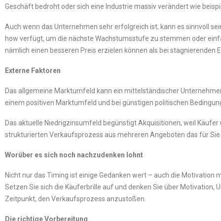
Geschäft bedroht oder sich eine Industrie massiv verändert wie beisp
Auch wenn das Unternehmen sehr erfolgreich ist, kann es sinnvoll s
how verfügt, um die nächste Wachstumsstufe zu stemmen oder einfach
nämlich einen besseren Preis erzielen können als bei stagnierenden 
Externe Faktoren
Das allgemeine Marktumfeld kann ein mittelständischer Unternehmer
einem positiven Marktumfeld und bei günstigen politischen Bedingung
Das aktuelle Niedrigzinsumfeld begünstigt Akquisitionen, weil Käufer
strukturierten Verkaufsprozess aus mehreren Angeboten das für Si
Worüber es sich noch nachzudenken lohnt
Nicht nur das Timing ist einige Gedanken wert – auch die Motivation mö
Setzen Sie sich die Käuferbrille auf und denken Sie über Motivation,
Zeitpunkt, den Verkaufsprozess anzustoßen.
Die richtige Vorbereitung