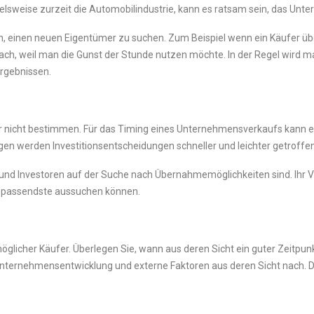
ielsweise zurzeit die Automobilindustrie, kann es ratsam sein, das Un
ein, einen neuen Eigentümer zu suchen. Zum Beispiel wenn ein Käufer 
, weil man die Gunst der Stunde nutzen möchte. In der Regel wird ma
Ergebnissen.
 nicht bestimmen. Für das Timing eines Unternehmensverkaufs kann es
en werden Investitionsentscheidungen schneller und leichter getroffen
 und Investoren auf der Suche nach Übernahmemöglichkeiten sind. Ihr Vo
e passendste aussuchen können.
glicher Käufer. Überlegen Sie, wann aus deren Sicht ein guter Zeitpunkt 
 Unternehmensentwicklung und externe Faktoren aus deren Sicht nach. Da